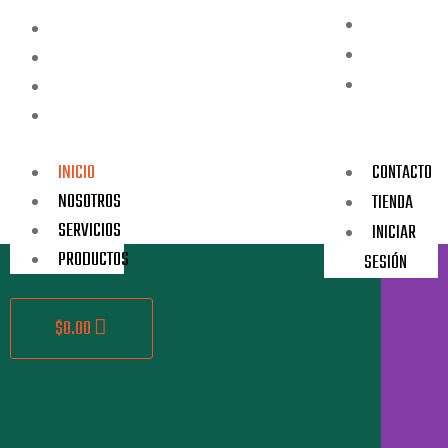
CONTACTO
INICIO
TIENDA
NOSOTROS
INICIAR
SERVICIOS
PRODUCTOS
SESIÓN
INICIO
CONTACTO
NOSOTROS
TIENDA
SERVICIOS
INICIAR
PRODUCTOS
SESIÓN
$
0.00